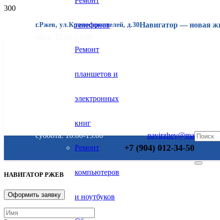
Ремонт
телефонов
Навигатор — новая ж
г.Ржев, ул.Краностроителей, д.30
+7 (904) 012-
обед: 13.00-14.00
Ремонт
планшетов и
электронных
книг
суббота: 10.00-15.00
navirzhev@mail.ru
+7 (904) 012-34-50
Ремонт
компьютеров
НАВИГАТОР РЖЕВ
Оформить заявку
и ноутбуков