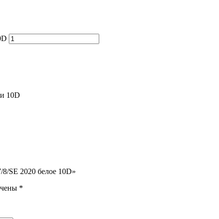
0D
ки 10D
7/8/SE 2020 белое 10D»
ечены
*