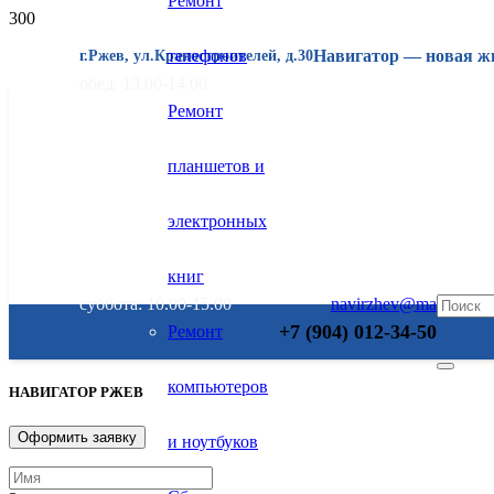
Ремонт
телефонов
Навигатор — новая ж
г.Ржев, ул.Краностроителей, д.30
+7 (904) 012-
обед: 13.00-14.00
Ремонт
планшетов и
электронных
книг
суббота: 10.00-15.00
navirzhev@mail.ru
+7 (904) 012-34-50
Ремонт
компьютеров
НАВИГАТОР РЖЕВ
Оформить заявку
и ноутбуков