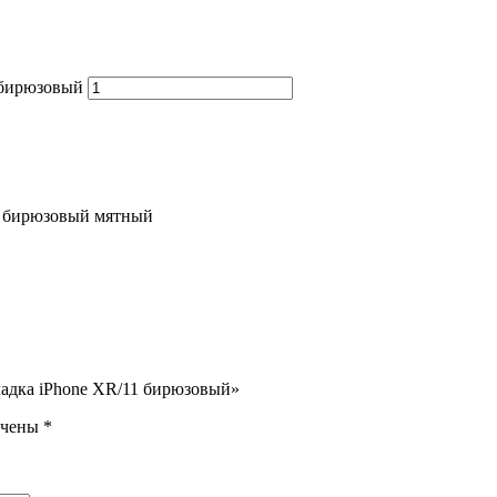
 бирюзовый
т бирюзовый мятный
ладка iPhone XR/11 бирюзовый»
ечены
*