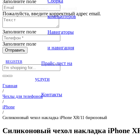
Сборка
Заполните поле
воскресенье — выходной
Пожалуйста, введите корректный адрес email.
компьютеров
Заполните поле
Навигаторы
Заполните поле
и навигация
Отправить
REGISTER
Прайс-лист на
услуги
Главная
/
Контакты
Чехлы для телефонов
/
iPhone
/
Силиконовый чехол накладка iPhone XR/11 бирюзовый
Силиконовый чехол накладка iPhone X